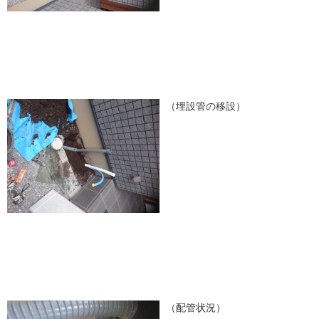
（埋設管の移設）
（配管状況）