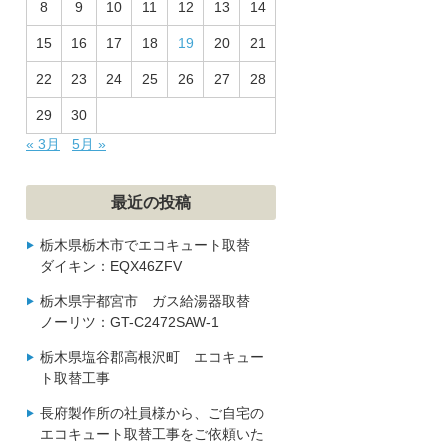
8
9
10
11
12
13
14
15
16
17
18
19
20
21
22
23
24
25
26
27
28
29
30
« 3月
5月 »
最近の投稿
栃木県栃木市でエコキュート取替
ダイキン：EQX46ZFV
栃木県宇都宮市 ガス給湯器取替
ノーリツ：GT-C2472SAW-1
栃木県塩谷郡高根沢町 エコキュー
ト取替工事
長府製作所の社員様から、ご自宅の
エコキュート取替工事をご依頼いた