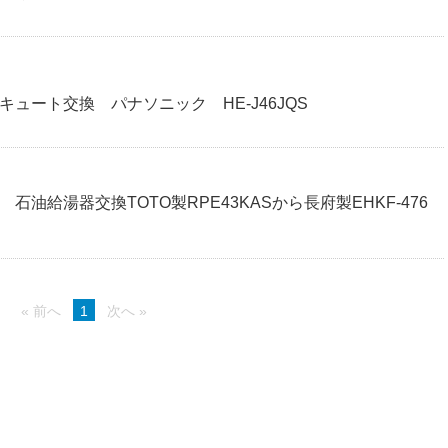
ュート交換 パナソニック HE-J46JQS
石油給湯器交換TOTO製RPE43KASから長府製EHKF-476
« 前へ
1
次へ »