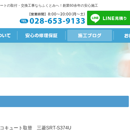
ートの取付・交換工事ならふくとみへ！創業60余年の安心施工
キュート取替 三菱SRT-S374U