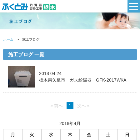
ホーム
施工ブログ
施工ブログ 一覧
2018.04.24
栃木県矢板市 ガス給湯器 GFK-2017WKA
« 前へ
1
次へ »
2018年4月
月
火
水
木
金
土
日