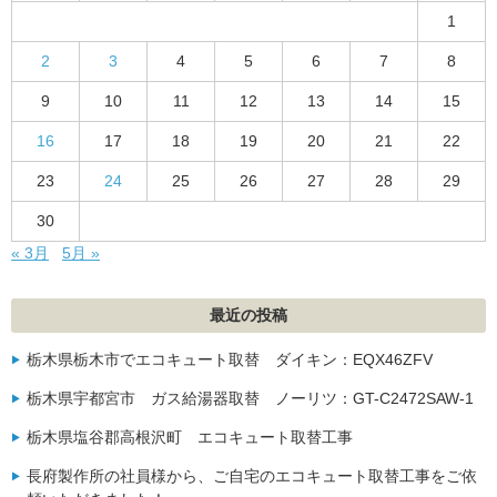
1
2
3
4
5
6
7
8
9
10
11
12
13
14
15
16
17
18
19
20
21
22
23
24
25
26
27
28
29
30
« 3月
5月 »
最近の投稿
栃木県栃木市でエコキュート取替 ダイキン：EQX46ZFV
栃木県宇都宮市 ガス給湯器取替 ノーリツ：GT-C2472SAW-1
栃木県塩谷郡高根沢町 エコキュート取替工事
長府製作所の社員様から、ご自宅のエコキュート取替工事をご依