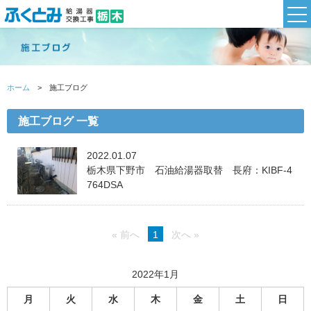
ホーム
施工ブログ
施工ブログ 一覧
2022.01.07
栃木県下野市 石油給湯器取替 長府：KIBF-4
764DSA
« 前へ
1
次へ »
2022年1月
月
火
水
木
金
土
日