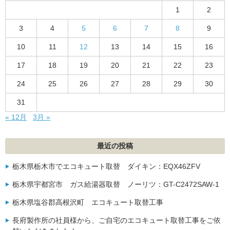
1
2
3
4
5
6
7
8
9
10
11
12
13
14
15
16
17
18
19
20
21
22
23
24
25
26
27
28
29
30
31
« 12月
3月 »
最近の投稿
栃木県栃木市でエコキュート取替 ダイキン：EQX46ZFV
栃木県宇都宮市 ガス給湯器取替 ノーリツ：GT-C2472SAW-1
栃木県塩谷郡高根沢町 エコキュート取替工事
長府製作所の社員様から、ご自宅のエコキュート取替工事をご依